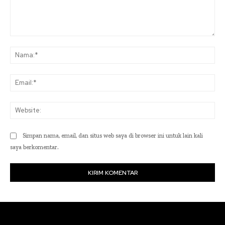
Komentar:
Na
Ema
Web
Simpan nama, email, dan situs web saya di browser ini untuk lain kali
saya berkomentar.