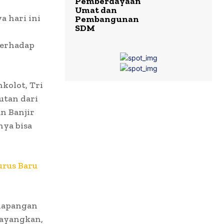
Pemberdayaan
Umat dan
a hari ini
Pembangunan
SDM
terhadap
kolot, Tri
utan dari
n Banjir
nya bisa
urus Baru
ilapangan
sayangkan,