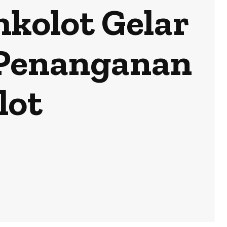
hkolot Gelar
 Penanganan
lot