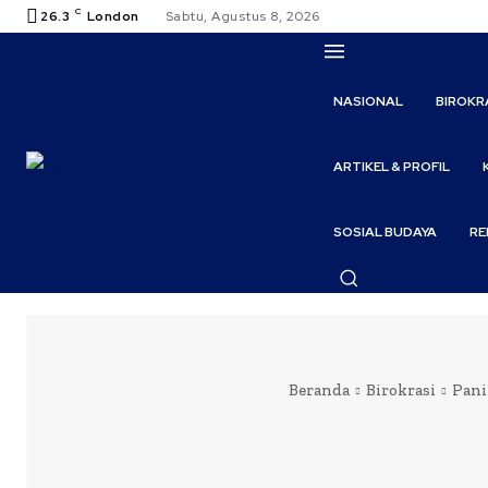
C
26.3
London
Sabtu, Agustus 8, 2026
NASIONAL
BIROKR
ARTIKEL & PROFIL
SOSIAL BUDAYA
RE
Beranda
Birokrasi
Pani