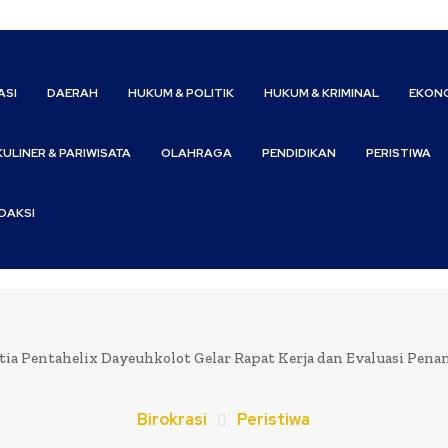
ASI
DAERAH
HUKUM & POLITIK
HUKUM & KRIMINAL
EKONO
KULINER & PARIWISATA
OLAHRAGA
PENDIDIKAN
PERISTIWA
DAKSI
tia Pentahelix Dayeuhkolot Gelar Rapat Kerja dan Evaluasi Pen
Birokrasi
Peristiwa