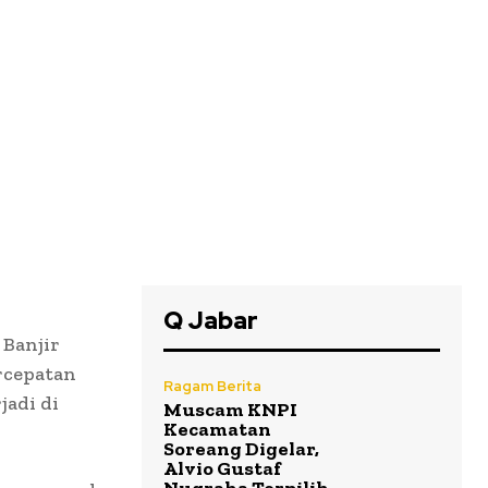
Q Jabar
Banjir
rcepatan
Ragam Berita
jadi di
Muscam KNPI
Kecamatan
Soreang Digelar,
Alvio Gustaf