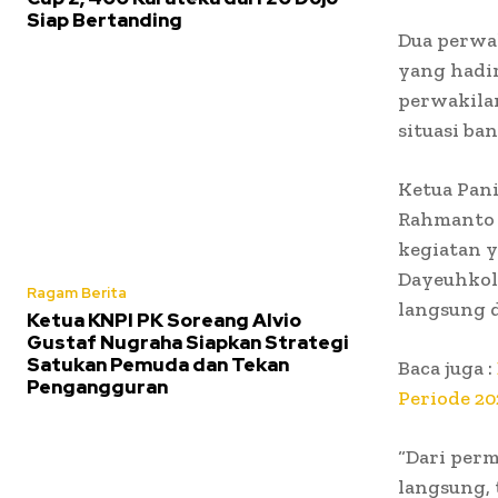
Siap Bertanding
Dua perwak
yang hadir
perwakila
situasi ban
Ketua Pani
Rahmanto 
kegiatan 
Dayeuhkolo
Ragam Berita
langsung d
Ketua KNPI PK Soreang Alvio
Gustaf Nugraha Siapkan Strategi
Satukan Pemuda dan Tekan
Baca juga :
Pengangguran
Periode 2
“Dari perm
langsung, 