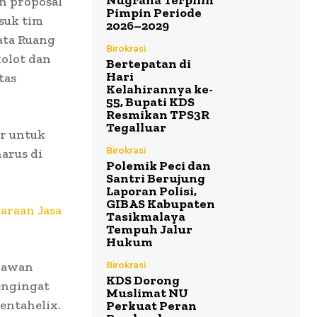
Nugraha Terpilih
n proposal
Pimpin Periode
suk tim
2026–2029
ata Ruang
Birokrasi
olot dan
Bertepatan di
Hari
tas
Kelahirannya ke-
55, Bupati KDS
Resmikan TPS3R
Tegalluar
r untuk
Birokrasi
arus di
Polemik Peci dan
Santri Berujung
Laporan Polisi,
GIBAS Kabupaten
raan Jasa
Tasikmalaya
Tempuh Jalur
Hukum
 rawan
Birokrasi
KDS Dorong
engingat
Muslimat NU
entahelix.
Perkuat Peran