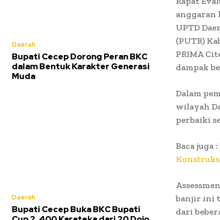
Rapat Eval
anggaran k
UPTD Daer
(PUTR) Ka
Daerah
PRIMA Cite
Bupati Cecep Dorong Peran BKC
dalam Bentuk Karakter Generasi
dampak ben
Muda
Dalam pem
wilayah D
perbaiki s
Baca juga :
Konstruksi
Assessment
Daerah
banjir ini
Bupati Cecep Buka BKC Bupati
dari beber
Cup 2, 400 Karateka dari 20 Dojo