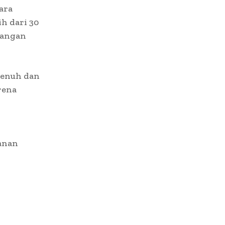
ara
h dari 30
nangan
penuh dan
rena
ganan