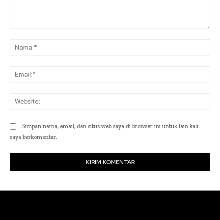
Komentar:
Na
Ema
Web
Simpan nama, email, dan situs web saya di browser ini untuk lain kali
saya berkomentar.