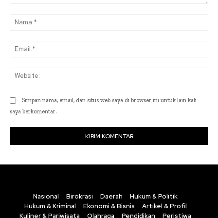
Komentar:
Na
Ema
Web
Simpan nama, email, dan situs web saya di browser ini untuk lain kali
saya berkomentar.
Nasional
Birokrasi
Daerah
Hukum & Politik
Hukum & Kriminal
Ekonomi & Bisnis
Artikel & Profil
Kuliner & Pariwisata
Olahraga
Pendidikan
Peristiwa