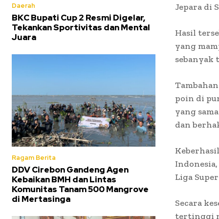
Jepara di 
Daerah
BKC Bupati Cup 2 Resmi Digelar,
Tekankan Sportivitas dan Mental
Hasil ters
Juara
yang mampu
sebanyak t
Tambahan 
poin di pu
yang sama
dan berha
Keberhasil
Ragam Berita
Indonesia,
DDV Cirebon Gandeng Agen
Liga Super 
Kebaikan BMH dan Lintas
Komunitas Tanam 500 Mangrove
di Mertasinga
Secara kes
tertinggi 