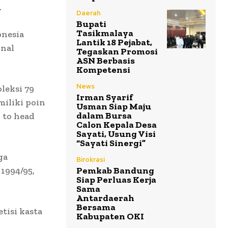
.
Daerah
Bupati
Tasikmalaya
onesia
Lantik 18 Pejabat,
onal
Tegaskan Promosi
ASN Berbasis
Kompetensi
News
leksi 79
Irman Syarif
iliki poin
Usman Siap Maju
dalam Bursa
 to head
Calon Kepala Desa
Sayati, Usung Visi
“Sayati Sinergi”
ga
Birokrasi
1994/95,
Pemkab Bandung
Siap Perluas Kerja
Sama
Antardaerah
Bersama
tisi kasta
Kabupaten OKI