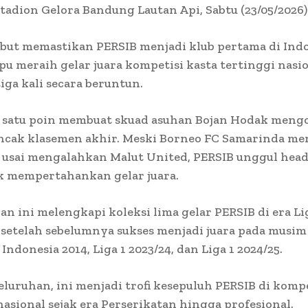
Stadion Gelora Bandung Lautan Api, Sabtu (23/05/2026)
ebut memastikan PERSIB menjadi klub pertama di Ind
 meraih gelar juara kompetisi kasta tertinggi nasi
iga kali secara beruntun.
satu poin membuat skuad asuhan Bojan Hodak mengo
ncak klasemen akhir. Meski Borneo FC Samarinda mem
 usai mengalahkan Malut United, PERSIB unggul head
k mempertahankan gelar juara.
an ini melengkapi koleksi lima gelar PERSIB di era Li
 setelah sebelumnya sukses menjadi juara pada musim 
Indonesia 2014, Liga 1 2023/24, dan Liga 1 2024/25.
eluruhan, ini menjadi trofi kesepuluh PERSIB di kompe
nasional sejak era Perserikatan hingga profesional.