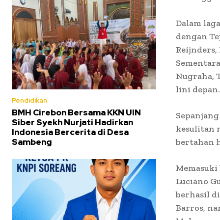
Dalam lag
dengan Tej
Reijnders,
Sementara 
Nugraha, 
lini depan.
Pendidikan
BMH Cirebon Bersama KKN UIN
Sepanjang 
Siber Syekh Nurjati Hadirkan
kesulitan 
Indonesia Bercerita di Desa
Sambeng
bertahan 
Memasuki b
Luciano G
berhasil d
Barros, n