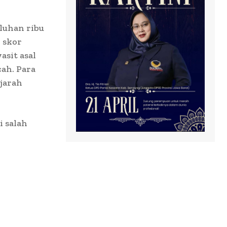
luhan ribu
 skor
asit asal
ah. Para
ejarah
i salah