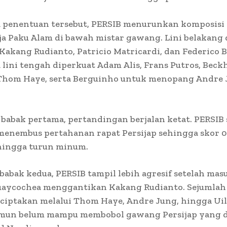
a penentuan tersebut, PERSIB menurunkan komposisi 
a Paku Alam di bawah mistar gawang. Lini belakang d
 Kakang Rudianto, Patricio Matricardi, dan Federico B
lini tengah diperkuat Adam Alis, Frans Putros, Bec
Thom Haye, serta Berguinho untuk menopang Andre 
babak pertama, pertandingan berjalan ketat. PERSIB
menembus pertahanan rapat Persijap sehingga skor 0
hingga turun minum.
abak kedua, PERSIB tampil lebih agresif setelah ma
uaycochea menggantikan Kakang Rudianto. Sejumlah
iciptakan melalui Thom Haye, Andre Jung, hingga Ui
amun belum mampu membobol gawang Persijap yang 