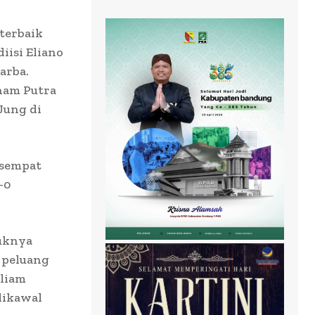
terbaik
iisi Eliano
arba.
kham Putra
Jung di
 sempat
-0
suknya
 peluang
lliam
dikawal