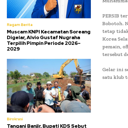
Muhammad
PERSIB te
Bobotoh. 
Ragam Berita
tetap tida
Muscam KNPI Kecamatan Soreang
Digelar, Alvio Gustaf Nugraha
Korea Sela
Terpilih Pimpin Periode 2026–
pemain, of
2029
tersebut 
Gelar ini 
satu klub 
Birokrasi
Tangani Banjir, Bupati KDS Sebut