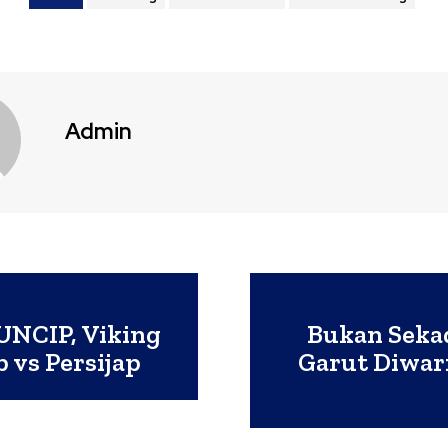
Admin
UNCIP, Viking
Bukan Sekad
 vs Persijap
Garut Diwar