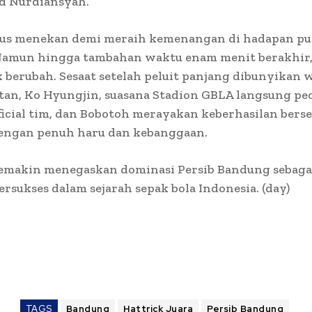
 Nurdiansyah.
rus menekan demi meraih kemenangan di hadapan pu
Namun hingga tambahan waktu enam menit berakhir,
k berubah. Sesaat setelah peluit panjang dibunyikan w
tan, Ko Hyungjin, suasana Stadion GBLA langsung pec
ficial tim, dan Bobotoh merayakan keberhasilan bers
dengan penuh haru dan kebanggaan.
semakin menegaskan dominasi Persib Bandung sebaga
tersukses dalam sejarah sepak bola Indonesia. (day)
TAGS
Bandung
Hattrick Juara
Persib Bandung