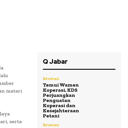
Q Jabar
da
lalu
Birokrasi
sumber
Temui Wamen
Koperasi, KDS
an materi
Perjuangkan
Penguatan
Koperasi dan
Kesejahteraan
laya
Petani
ri, serta
Birokrasi