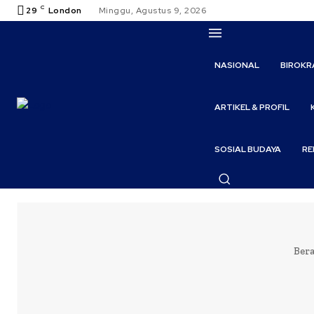
C
29
London
Minggu, Agustus 9, 2026
NASIONAL
BIROKR
ARTIKEL & PROFIL
SOSIAL BUDAYA
RE
Ber