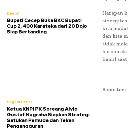
Harapan k
Daerah
Bupati Cecep Buka BKC Bupati
sinergitas
Cup 2, 400 Karateka dari 20 Dojo
kita mudah
Siap Bertanding
dan kita 
tidak mel
karena aki
hamil saat
Reporter :
Ragam Berita
Ketua KNPI PK Soreang Alvio
Gustaf Nugraha Siapkan Strategi
Satukan Pemuda dan Tekan
Pengangguran