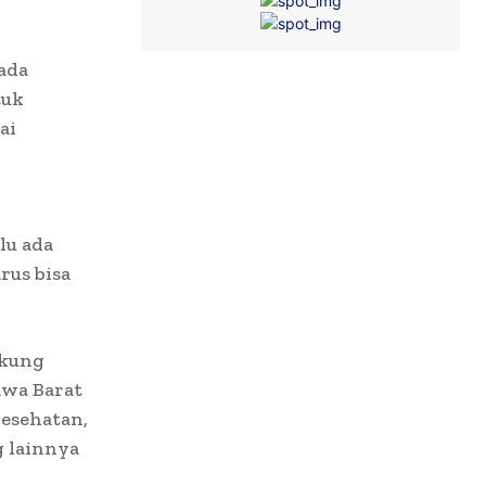
ada
tuk
ai
,
lu ada
rus bisa
ukung
awa Barat
esehatan,
g lainnya