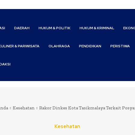
ASI
DAERAH
HUKUM & POLITIK
HUKUM & KRIMINAL
EKONO
KULINER & PARIWISATA
OLAHRAGA
PENDIDIKAN
PERISTIWA
DAKSI
anda
Kesehatan
Rakor Dinkes Kota Tasikmalaya Terkait Posy
Kesehatan