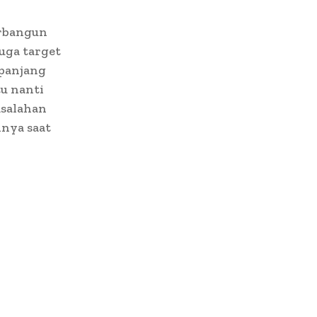
erbangun
uga target
 panjang
u nanti
asalahan
lnya saat