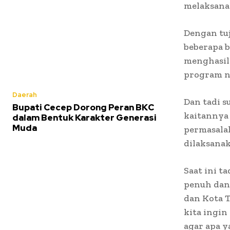
melaksana
Dengan tuj
beberapa 
menghasil
program n
Daerah
Dan tadi 
Bupati Cecep Dorong Peran BKC
kaitannya 
dalam Bentuk Karakter Generasi
Muda
permasalah
dilaksanak
Saat ini t
penuh dan
dan Kota 
kita ingi
agar apa y