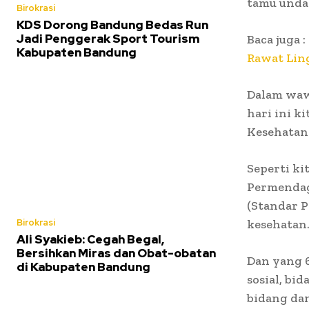
tamu unda
Birokrasi
KDS Dorong Bandung Bedas Run
Jadi Penggerak Sport Tourism
Baca juga :
Kabupaten Bandung
Rawat Lin
Dalam waw
hari ini 
Kesehatan
Seperti ki
Permendag
(Standar P
Birokrasi
kesehatan
Ali Syakieb: Cegah Begal,
Bersihkan Miras dan Obat-obatan
Dan yang 6
di Kabupaten Bandung
sosial, bi
bidang dan