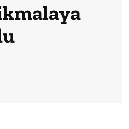
sikmalaya
du