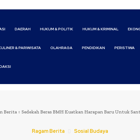
ASI
DAERAH
HUKUM & POLITIK
HUKUM & KRIMINAL
EKONO
KULINER & PARIWISATA
OLAHRAGA
PENDIDIKAN
PERISTIWA
DAKSI
m Berita
Sedekah Beras BMH Kuatkan Harapan Baru Untuk Santr
Ragam Berita
Sosial Budaya