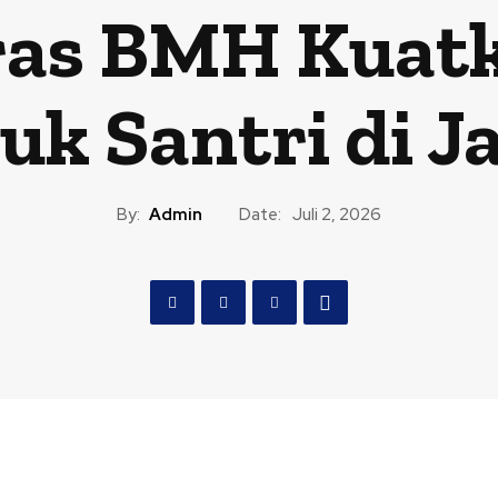
ras BMH Kuat
uk Santri di J
By:
Admin
Date:
Juli 2, 2026