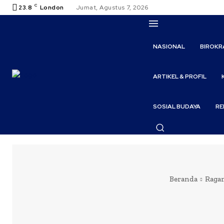
C
23.8
London
Jumat, Agustus 7, 2026
NASIONAL
BIROKR
ARTIKEL & PROFIL
SOSIAL BUDAYA
RE
Beranda
Raga