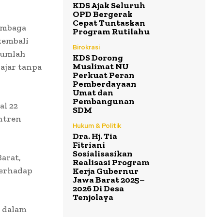
KDS Ajak Seluruh
OPD Bergerak
Cepat Tuntaskan
embaga
Program Rutilahu
kembali
Birokrasi
jumlah
KDS Dorong
Muslimat NU
ajar tanpa
Perkuat Peran
Pemberdayaan
Umat dan
Pembangunan
al 22
SDM
ntren
Hukum & Politik
Dra. Hj. Tia
Fitriani
Sosialisasikan
arat,
Realisasi Program
terhadap
Kerja Gubernur
Jawa Barat 2025–
2026 Di Desa
Tenjolaya
a dalam