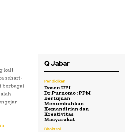
Q Jabar
 kali
a sehari-
Pendidikan
Di berbagai
Dosen UPI
Dr.Purnomo : PPM
dalah
Bertujuan
engejar
Menumbuhkan
Kemandirian dan
Kreativitas
Masyarakat
um
Birokrasi