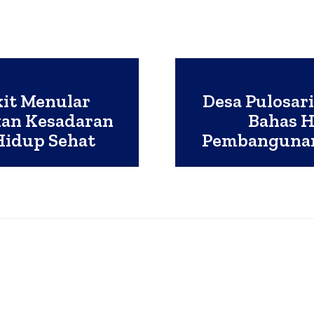
kit Menular
Desa Pulosar
kan Kesadaran
Bahas H
Hidup Sehat
Pembangunan