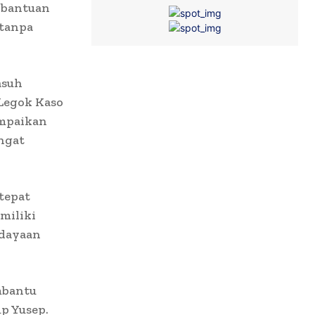
 bantuan
 tanpa
asuh
 Legok Kaso
ampaikan
ngat
tepat
miliki
rdayaan
mbantu
up Yusep.