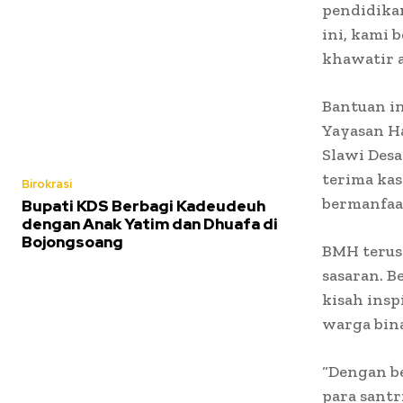
pendidika
ini, kami 
khawatir 
Bantuan i
Yayasan Ha
Slawi Des
terima kas
Birokrasi
bermanfaat
Bupati KDS Berbagi Kadeudeuh
dengan Anak Yatim dan Dhuafa di
Bojongsoang
BMH terus 
sasaran. B
kisah insp
warga bin
“Dengan b
para santr