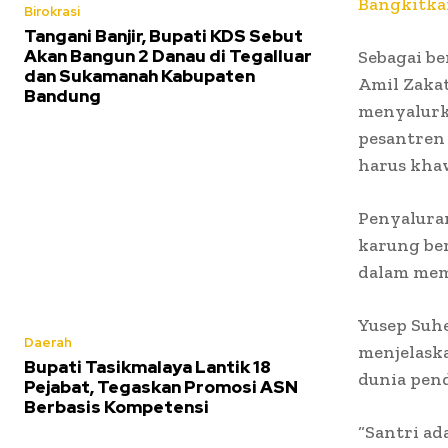
Bangkitka
Birokrasi
Tangani Banjir, Bupati KDS Sebut
Akan Bangun 2 Danau di Tegalluar
Sebagai b
dan Sukamanah Kabupaten
Amil Zakat
Bandung
menyalurka
pesantren 
harus kha
Penyaluran
karung be
dalam meme
Yusep Suh
Daerah
menjelask
Bupati Tasikmalaya Lantik 18
dunia pen
Pejabat, Tegaskan Promosi ASN
Berbasis Kompetensi
“Santri ad