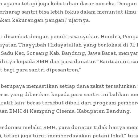
n agama tetapi juga kebutuhan dasar mereka. Dengan
berharap santri bisa lebih fokus dalam menuntut ilmu
akan kekurangan pangan,” ujarnya.
ni disambut dengan penuh rasa syukur. Hendra, Peng
yatan Thayyibah Hidayatullah yang berlokasi di Jl.
a Sadu Kec. Soreang Kab. Bandung, Jawa Barat, meny
ihnya kepada BMH dan para donatur. “Bantuan ini sa
 bagi para santri dipesantren,”.
berupaya memastikan setiap dana zakat tersalurkan 
eras yang diberikan kepada para santri ini bahkan me
iratif lain: beras tersebut dibeli dari program pembe
aan BMH di Kampung Cisema, Kabupaten Bandung.
erdonasi melalui BMH, para donatur tidak hanya me
i, tetapi juga turut memberdayakan petani lokal,” tut