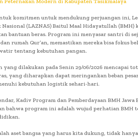
n Peternakan Modern di Kabupaten Tasikmalaya
entuk komitmen untuk mendukung perjuangan ini, L
 Nasional (LAZNAS) Baitul Maal Hidayatullah (BMH) 
n bantuan beras. Program ini menyasar santri di se
dan rumah Qur’an, memastikan mereka bisa fokus bel
watir tentang kebutuhan pangan.
 yang dilakukan pada Senin 29/06/2026 mencapai tot
ras, yang diharapkan dapat meringankan beban pesa
nuhi kebutuhan logistik sehari-hari.
endar, Kadiv Program dan Pemberdayaan BMH Jawa B
an bahwa program ini adalah wujud perhatian BMH 
didikan.
alah aset bangsa yang harus kita dukung, tidak hany