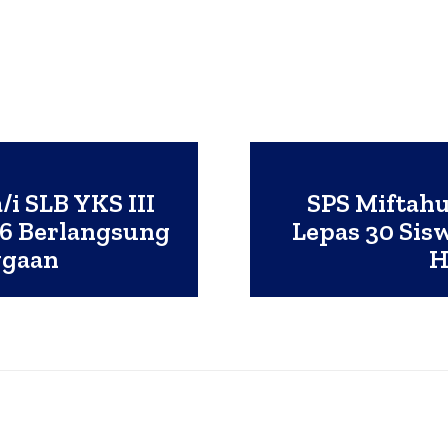
i SLB YKS III
SPS Miftahu
6 Berlangsung
Lepas 30 Sis
ggaan
H