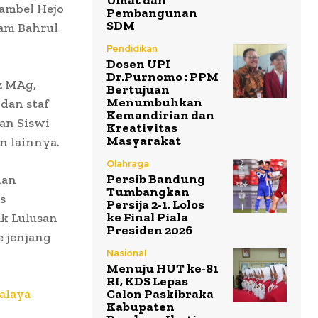
Umat dan
ambel Hejo
Pembangunan
SDM
lam Bahrul
Pendidikan
Dosen UPI
Dr.Purnomo : PPM
z MAg,
Bertujuan
Menumbuhkan
dan staf
Kemandirian dan
dan Siswi
Kreativitas
Masyarakat
n lainnya.
Olahraga
Persib Bandung
dan
Tumbangkan
s
Persija 2-1, Lolos
ke Final Piala
ak Lulusan
Presiden 2026
e jenjang
Nasional
Menuju HUT ke-81
RI, KDS Lepas
alaya
Calon Paskibraka
Kabupaten