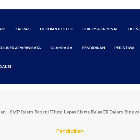
ASI
DAERAH
HUKUM & POLITIK
HUKUM & KRIMINAL
EKONO
KULINER & PARIWISATA
OLAHRAGA
PENDIDIKAN
PERISTIWA
DAKSI
kan
SMP Islam Bahrul Ulum Lepas Siswa Kelas IX Dalam Bingk
Pendidikan