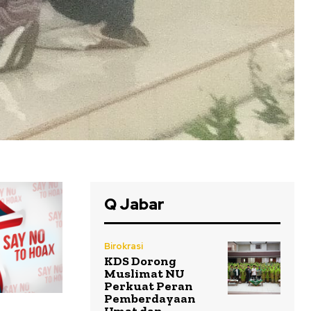
Q Jabar
Birokrasi
KDS Dorong
Muslimat NU
Perkuat Peran
Pemberdayaan