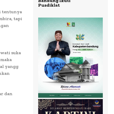
Bandung Ikuti
Pusdiklat
i tentunya
mbira, tapi
engan
ewati suka
 maka
hal yangg
ahkan
ar dan