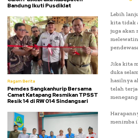
Bandung Ikuti Pusdiklat
Lebih lan
kita tidak
juga akan 
melewatin
pendewasa
Jika kita 
duka sela
hasilnya a
Ragam Berita
Pemdes Sangkanhurip Bersama
telah ter
Camat Katapang Resmikan TPSST
menegangk
Resik 14 di RW 014 Sindangsari
Harapannya
menimba i