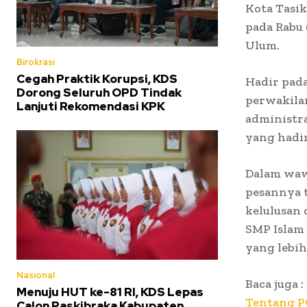
Kota Tasi
pada Rabu 
Ulum.
Birokrasi
Cegah Praktik Korupsi, KDS
Hadir pada
Dorong Seluruh OPD Tindak
perwakilan
Lanjuti Rekomendasi KPK
administra
yang hadir
Dalam waw
pesannya t
kelulusan 
SMP Islam 
yang lebih
Nasional
Baca juga :
Menuju HUT ke-81 RI, KDS Lepas
Tentang 
Calon Paskibraka Kabupaten