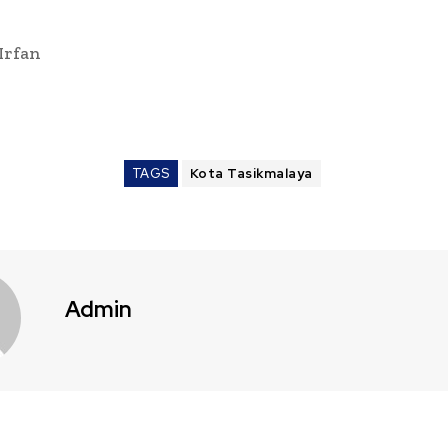
 Irfan
TAGS
Kota Tasikmalaya
Admin