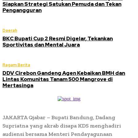
Siapkan Strategi Satukan Pemuda dan Tekan
Pengangguran
Daerah
BKC Bupati Cup 2 Resmi Digelar, Tekankan
Sportivitas dan Mental Juara
Ragam Berita
DDV Cirebon Gandeng Agen Kebaikan BMH dan
Lintas Komunitas Tanam 500 Mangrove di
Mertasinga
JAKARTA Qjabar – Bupati Bandung, Dadang
Supriatna yang akrab disapa KDS menghadiri
audiensi bersama Menteri Pendayagunaan