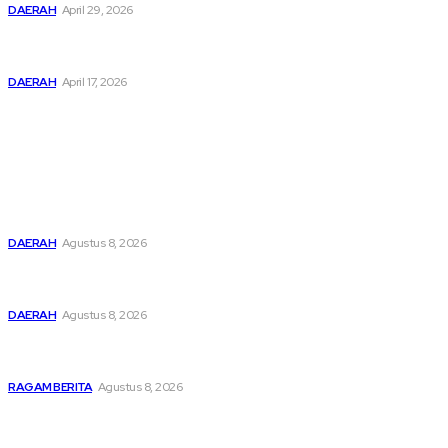
DAERAH
April 29, 2026
Menuju Musda XVI, Enam Kandidat Ketua KNPI Tasikmalaya
Resmi Kantongi Nomor Urut
DAERAH
April 17, 2026
Berita Terbaru
Bupati Cecep Dorong Peran BKC dalam Bentuk Karakter
Generasi Muda
DAERAH
Agustus 8, 2026
Bupati Cecep Buka BKC Bupati Cup 2, 400 Karateka dari
20 Dojo Siap Bertanding
DAERAH
Agustus 8, 2026
Ketua KNPI PK Soreang Alvio Gustaf Nugraha Siapkan
Strategi Satukan Pemuda dan Tekan Pengangguran
RAGAM BERITA
Agustus 8, 2026
© Q'Jabar By InCloud Design