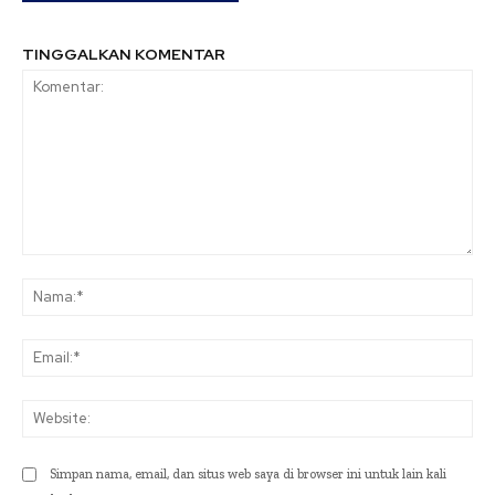
TINGGALKAN KOMENTAR
Komentar:
Na
Ema
Web
Simpan nama, email, dan situs web saya di browser ini untuk lain kali