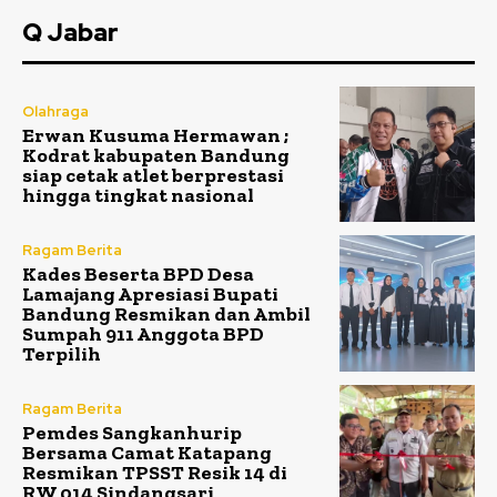
Q Jabar
Olahraga
Erwan Kusuma Hermawan ;
Kodrat kabupaten Bandung
siap cetak atlet berprestasi
hingga tingkat nasional
Ragam Berita
Kades Beserta BPD Desa
Lamajang Apresiasi Bupati
Bandung Resmikan dan Ambil
Sumpah 911 Anggota BPD
Terpilih
Ragam Berita
Pemdes Sangkanhurip
Bersama Camat Katapang
Resmikan TPSST Resik 14 di
RW 014 Sindangsari