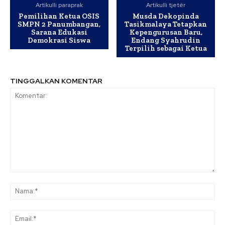
Artikulli paraprak
Artikulli tjetër
Pemilihan Ketua OSIS
Musda Dekopinda
SMPN 2 Panumbangan,
Tasikmalaya Tetapkan
Sarana Edukasi
Kepengurusan Baru,
Demokrasi Siswa
Endang Syahrudin
Terpilih sebagai Ketua
TINGGALKAN KOMENTAR
Komentar:
Na
Ema