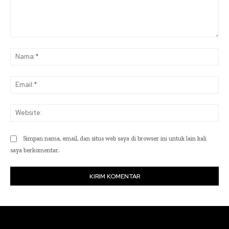
Komentar:
Na
Ema
Web
Simpan nama, email, dan situs web saya di browser ini untuk lain kali
saya berkomentar.