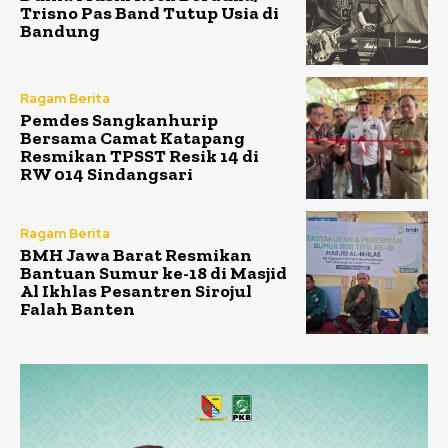
Trisno Pas Band Tutup Usia di
Bandung
Ragam Berita
Pemdes Sangkanhurip
Bersama Camat Katapang
Resmikan TPSST Resik 14 di
RW 014 Sindangsari
Ragam Berita
BMH Jawa Barat Resmikan
Bantuan Sumur ke-18 di Masjid
Al Ikhlas Pesantren Sirojul
Falah Banten