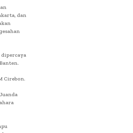
san
karta, dan
nakan
ngesahan
a dipercaya
 Banten.
M Cirebon.
 Juanda
dahara
mpu