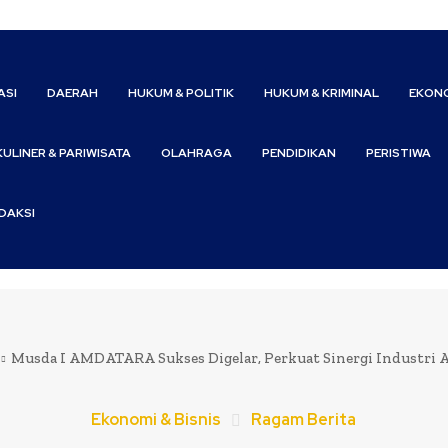
ASI
DAERAH
HUKUM & POLITIK
HUKUM & KRIMINAL
EKONO
KULINER & PARIWISATA
OLAHRAGA
PENDIDIKAN
PERISTIWA
DAKSI
Musda I AMDATARA Sukses Digelar, Perkuat Sinergi Industri 
Ekonomi & Bisnis
Ragam Berita