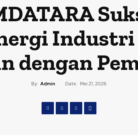
MDATARA Sukse
nergi Industr
n dengan Pem
By:
Admin
Date:
Mei 21, 2026