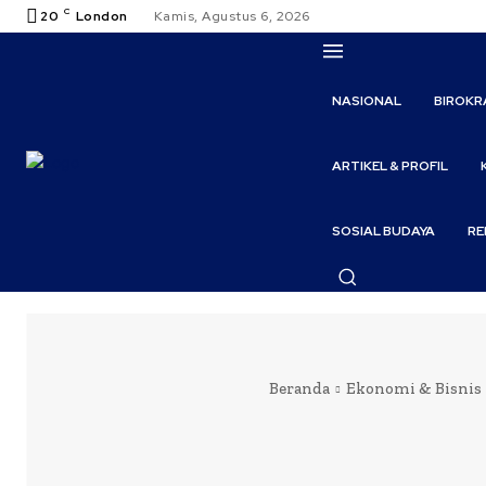
C
20
London
Kamis, Agustus 6, 2026
NASIONAL
BIROKR
ARTIKEL & PROFIL
SOSIAL BUDAYA
RE
Beranda
Ekonomi & Bisnis