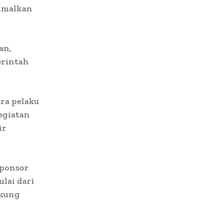
simalkan
an,
erintah
ra pelaku
egiatan
ir
sponsor
lai dari
ukung