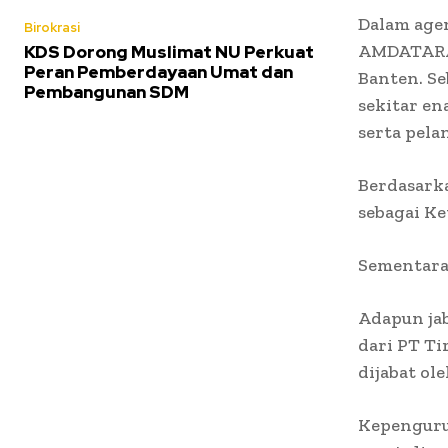
Dalam age
Birokrasi
AMDATARA 
KDS Dorong Muslimat NU Perkuat
Peran Pemberdayaan Umat dan
Banten. Se
Pembangunan SDM
sekitar en
serta pela
Berdasarka
sebagai Ke
Sementara 
Adapun ja
dari PT Ti
dijabat ol
Kepenguru