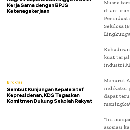
Musda ters
Kerja Sama dengan BPJS
di antara
Ketenagakerjaan
Perindustr
Selulosa (
Lingkunga
Kehadiran
kuat terja
industri 
Menurut An
Birokrasi
indikator 
Sambut Kunjungan Kepala Staf
Kepresidenan, KDS Tegaskan
dapat ter
Komitmen Dukung Sekolah Rakyat
meningkat
“Ini menja
asosiasi 