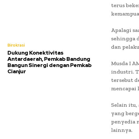
terus beke
kemampuan
Apalagi sa
sehingga d
Birokrasi
dan pelaku
Dukung Konektivitas
Antardaerah, Pemkab Bandung
Musda I A
Bangun Sinergi dengan Pemkab
Cianjur
industri. 
tersebut d
mencapai l
Selain itu
yang berge
penyedia m
lainnya.