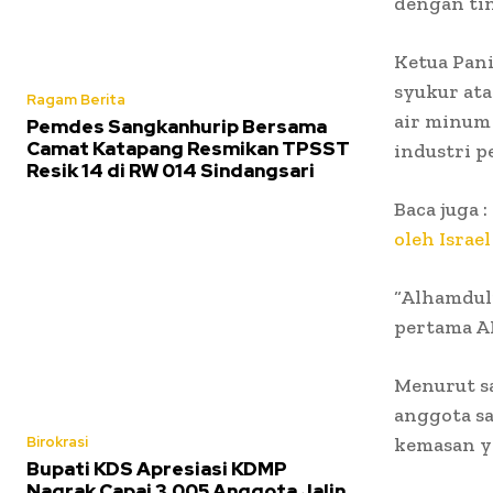
dengan tin
Ketua Pan
syukur ata
Ragam Berita
air minum 
Pemdes Sangkanhurip Bersama
Camat Katapang Resmikan TPSST
industri 
Resik 14 di RW 014 Sindangsari
Baca juga :
oleh Israel
“Alhamduli
pertama A
Menurut sa
anggota sa
Birokrasi
kemasan ya
Bupati KDS Apresiasi KDMP
Nagrak Capai 3.005 Anggota Jalin