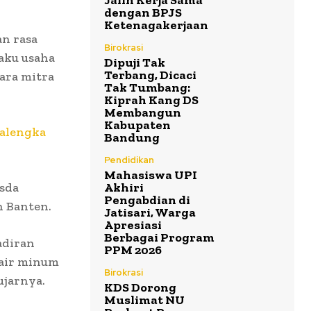
Jalin Kerja Sama
dengan BPJS
Ketenagakerjaan
n rasa
Birokrasi
aku usaha
Dipuji Tak
Terbang, Dicaci
ara mitra
Tak Tumbang:
Kiprah Kang DS
Membangun
Kabupaten
calengka
Bandung
Pendidikan
Mahasiswa UPI
usda
Akhiri
Pengabdian di
n Banten.
Jatisari, Warga
Apresiasi
Berbagai Program
adiran
PPM 2026
 air minum
Birokrasi
ujarnya.
KDS Dorong
Muslimat NU