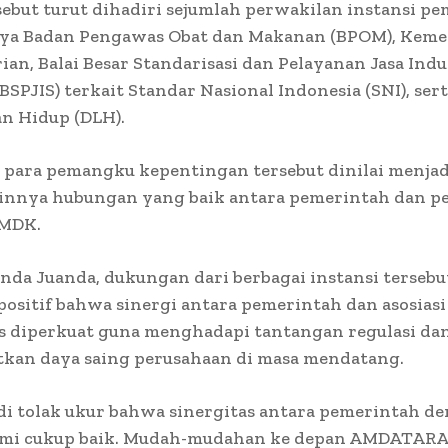
ebut turut dihadiri sejumlah perwakilan instansi pe
nya Badan Pengawas Obat dan Makanan (BPOM), Keme
ian, Balai Besar Standarisasi dan Pelayanan Jasa Indu
BBSPJIS) terkait Standar Nasional Indonesia (SNI), ser
n Hidup (DLH).
 para pemangku kepentingan tersebut dinilai menjad
linnya hubungan yang baik antara pemerintah dan p
AMDK.
da Juanda, dukungan dari berbagai instansi tersebu
positif bahwa sinergi antara pemerintah dan asosiasi
us diperkuat guna menghadapi tantangan regulasi da
kan daya saing perusahaan di masa mendatang.
di tolak ukur bahwa sinergitas antara pemerintah d
kami cukup baik. Mudah-mudahan ke depan AMDATARA