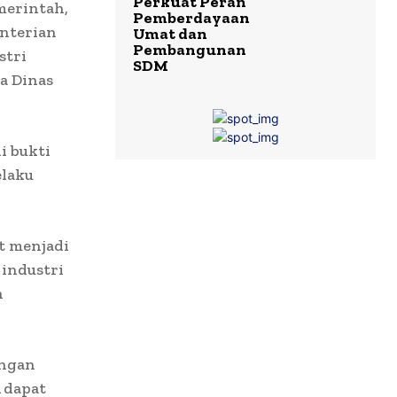
Perkuat Peran
merintah,
Pemberdayaan
nterian
Umat dan
Pembangunan
stri
SDM
ta Dinas
i bukti
elaku
t menjadi
 industri
n
engan
 dapat