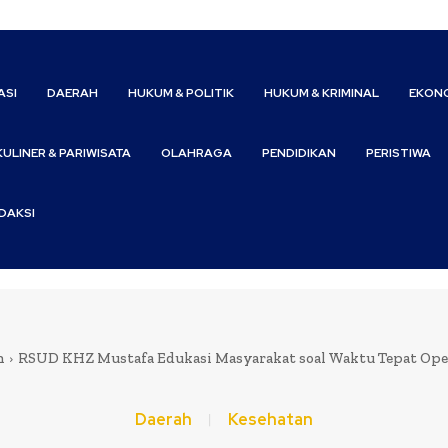
ASI
DAERAH
HUKUM & POLITIK
HUKUM & KRIMINAL
EKONO
KULINER & PARIWISATA
OLAHRAGA
PENDIDIKAN
PERISTIWA
DAKSI
h
RSUD KHZ Mustafa Edukasi Masyarakat soal Waktu Tepat Oper
Daerah
Kesehatan