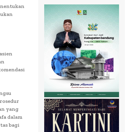
menentukan
kukan
asien
an
ekomendasi
ungsu
prosedur
tan yang
afa dalam
tas bagi