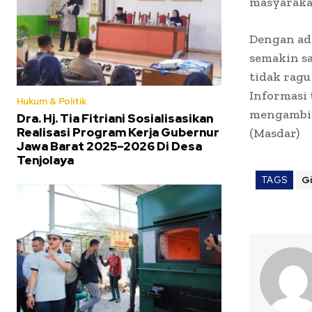
masyaraka
Dengan ad
semakin sa
tidak ragu
Informasi
Hukum & Politik
mengambil
Dra. Hj. Tia Fitriani Sosialisasikan
Realisasi Program Kerja Gubernur
(Masdar)
Jawa Barat 2025–2026 Di Desa
Tenjolaya
TAGS
Gi