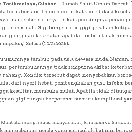
 Tasikmalaya, QJabar –
Rumah Sakit Umum Daerah 
fa terus berkomitmen meningkatkan edukasi keseha
yarakat, salah satunya terkait pentingnya penanga
g bermasalah. Gigi bungsu atau gigi geraham ketiga
an gangguan kesehatan apabila tumbuh tidak norma
impaksi,” Selasa (10/2/2026).
su umumnya tumbuh pada usia dewasa muda. Namun, 
sus, pertumbuhannya tidak sempurna akibat keterba
a rahang. Kondisi tersebut dapat menyebabkan berba
ulai dari nyeri hebat, pembengkakan gusi, infeksi be
gga kesulitan membuka mulut. Apabila tidak ditanga
gguan gigi bungsu berpotensi memicu komplikasi yan
Mustafa mengimbau masyarakat, khususnya Sahabat 
k mengabaikan gejala yang muncul akibat gigi bungs