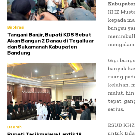
Kabupaten
KHZ Musta
kepada mas
bungsu yan
Birokrasi
Tangani Banjir, Bupati KDS Sebut
menimbulk
Akan Bangun 2 Danau di Tegalluar
mengalami 
dan Sukamanah Kabupaten
Bandung
Gigi bung
banyak ka
ruang pad
keluhan, m
mulut, hin
tepat, gan
serius.
RSUD KHZ 
Daerah
untuk tida
Bupati Tasikmalaya Lantik 18