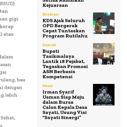
Satlak Ramaikan
(RSUD)
Kejuaraan
tan
Birokrasi
nan gigi
KDS Ajak Seluruh
OPD Bergerak
 kerap
Cepat Tuntaskan
l atau
Program Rutilahu
Daerah
Bupati
Tasikmalaya
dalam
Lantik 18 Pejabat,
tasan
Tegaskan Promosi
ASN Berbasis
gai
Kompetensi
rulang, bau
News
ni dengan
Irman Syarif
g lebih
Usman Siap Maju
dalam Bursa
Calon Kepala Desa
Sayati, Usung Visi
“Sayati Sinergi”
Sehat,
u.