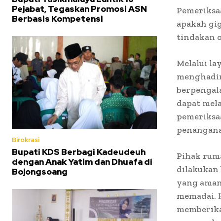
Pejabat, Tegaskan Promosi ASN
Pemeriksaa
Berbasis Kompetensi
apakah gig
tindakan o
Melalui la
menghadir
berpengal
dapat mel
pemeriksaa
penangana
Birokrasi
Bupati KDS Berbagi Kadeudeuh
Pihak rum
dengan Anak Yatim dan Dhuafa di
dilakukan 
Bojongsoang
yang aman,
memadai. 
memberika