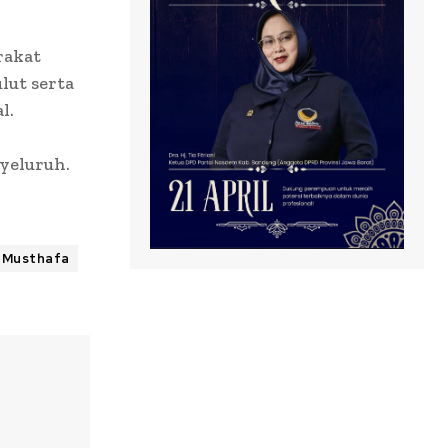
rakat
lut serta
l.
yeluruh.
 Musthafa