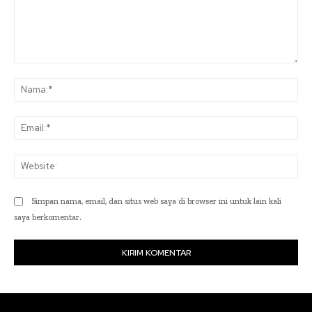
Komentar:
Na
Ema
Web
Simpan nama, email, dan situs web saya di browser ini untuk lain kali
saya berkomentar.