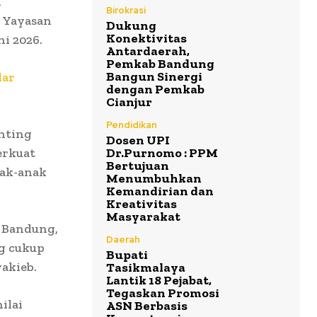
n
Birokrasi
k Yayasan
Dukung
Konektivitas
i 2026.
Antardaerah,
Pemkab Bandung
Bangun Sinergi
lar
dengan Pemkab
Cianjur
Pendidikan
enting
Dosen UPI
erkuat
Dr.Purnomo : PPM
Bertujuan
nak-anak
Menumbuhkan
Kemandirian dan
Kreativitas
Masyarakat
 Bandung,
Daerah
g cukup
Bupati
akieb.
Tasikmalaya
Lantik 18 Pejabat,
Tegaskan Promosi
ilai
ASN Berbasis