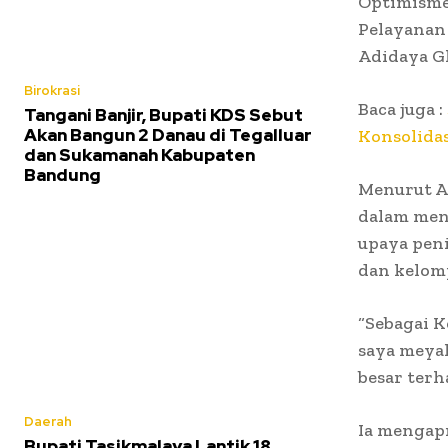
Optimisme 
Pelayanan
Adidaya Gl
Birokrasi
Baca juga :
Tangani Banjir, Bupati KDS Sebut
Akan Bangun 2 Danau di Tegalluar
Konsolidas
dan Sukamanah Kabupaten
Bandung
Menurut Al
dalam men
upaya peni
dan kelom
“Sebagai 
saya meya
besar terh
Daerah
Ia mengapr
Bupati Tasikmalaya Lantik 18