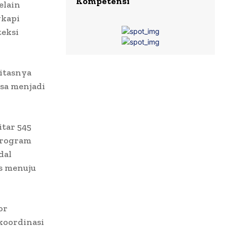
Kompetensi
elain
gkapi
eksi
litasnya
sa menjadi
itar 545
Program
dal
s menuju
or
koordinasi