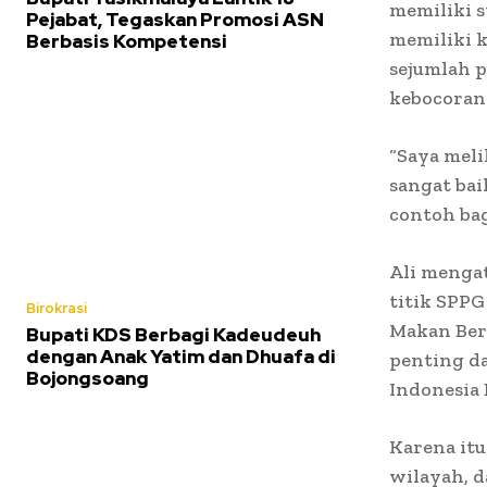
memiliki 
Pejabat, Tegaskan Promosi ASN
memiliki k
Berbasis Kompetensi
sejumlah 
kebocoran 
“Saya meli
sangat bai
contoh bag
Ali mengat
titik SPP
Birokrasi
Makan Berg
Bupati KDS Berbagi Kadeudeuh
dengan Anak Yatim dan Dhuafa di
penting d
Bojongsoang
Indonesia 
Karena itu
wilayah, 