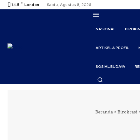
C
14.5
London
Sabtu, Agustus 8, 2026
NASIONAL
BIROKR
ARTIKEL & PROFIL
SOSIAL BUDAYA
RE
Beranda
Birokrasi