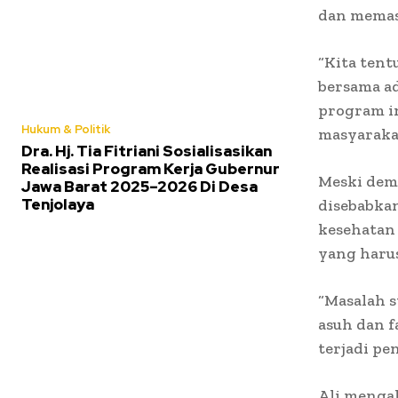
dan memas
“Kita tent
bersama a
program i
Hukum & Politik
masyarakat
Dra. Hj. Tia Fitriani Sosialisasikan
Realisasi Program Kerja Gubernur
Meski dem
Jawa Barat 2025–2026 Di Desa
Tenjolaya
disebabkan
kesehatan 
yang haru
“Masalah s
asuh dan f
terjadi pe
Ali mengak