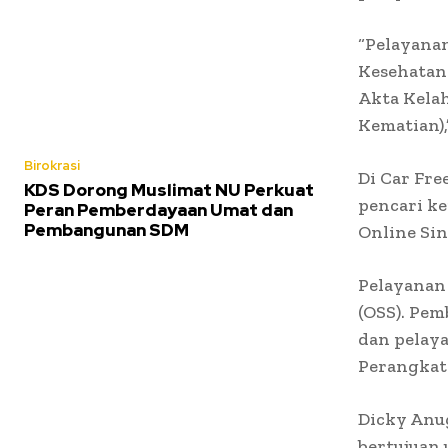
“Pelayanan
Kesehatan 
Akta Kelah
Kematian),
Birokrasi
Di Car Fre
KDS Dorong Muslimat NU Perkuat
pencari ke
Peran Pemberdayaan Umat dan
Pembangunan SDM
Online Sin
Pelayanan 
(OSS). Pem
dan pelaya
Perangkat
Dicky Anu
bertujuan 