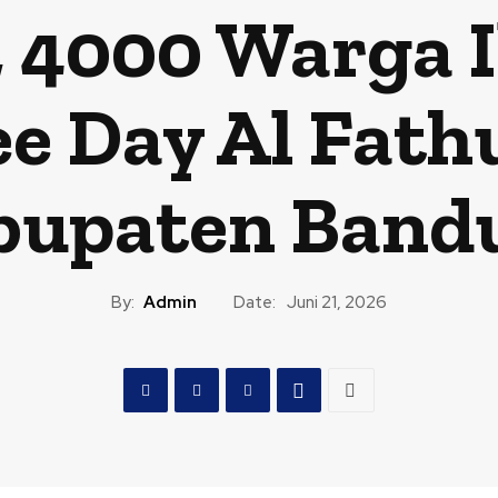
, 4000 Warga 
ee Day Al Fat
bupaten Band
By:
Admin
Date:
Juni 21, 2026