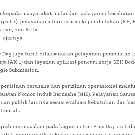
 kepada masyarakat mulai dari pelayanan kesehatan 
gratis), pelayanan administrasi kependudukan (KK, K
iran, dan Akta
” ujarnya
e Day juga turut dilaksanakan pelayanan pembuatan 
rja (AK-1) dan layanan aplikasi pencari kerja GBK Beda
gle Submission.
perisinan berusaha dan perizinan operasional melalu
buatan Nomor Induk Berusaha (NIB). Pelayanan Samsat
nan publik lainnya sesuai evaluasi kebutuhan dan ke
 Daerah.
grah menegaskan pada kegiatan Car Free Day ini tid
untuk meningkatkan kebugaran jasmani, tetapi juga