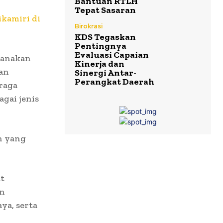
Bantuan RTLH
Tepat Sasaran
ikamiri di
Birokrasi
KDS Tegaskan
Pentingnya
Evaluasi Capaian
sanakan
Kinerja dan
dan
Sinergi Antar-
Perangkat Daerah
raga
gai jenis
n yang
t
an
ya, serta