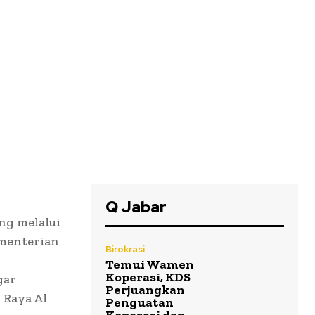
Q Jabar
g melalui
ementerian
Birokrasi
Temui Wamen
Koperasi, KDS
gar
Perjuangkan
 Raya Al
Penguatan