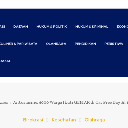
ASI
DAERAH
HUKUM & POLITIK
HUKUM & KRIMINAL
EKONO
KULINER & PARIWISATA
OLAHRAGA
PENDIDIKAN
PERISTIWA
DAKSI
krasi
Antusiasme, 4000 Warga Ikuti GEMAR di Car Free Day Al F
Birokrasi
Kesehatan
Olahraga