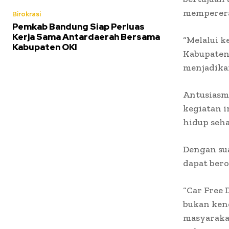
memperera
Birokrasi
Pemkab Bandung Siap Perluas
Kerja Sama Antardaerah Bersama
“Melalui k
Kabupaten OKI
Kabupaten 
menjadikan
Antusiasm
kegiatan i
hidup seh
Dengan su
dapat ber
“Car Free 
bukan ken
masyaraka