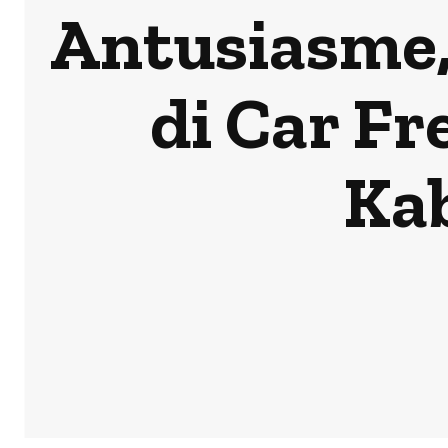
Antusiasme
di Car Fr
Ka