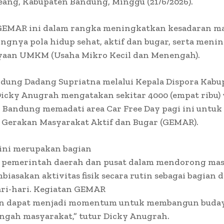
eang, Kabupaten Bandung, Minggu (21/6/2026).
GEMAR ini dalam rangka meningkatkan kesadaran m
ngnya pola hidup sehat, aktif dan bugar, serta meni
aan UMKM (Usaha Mikro Kecil dan Menengah).
ndung Dadang Supriatna melalui Kepala Dispora Kabu
icky Anugrah mengatakan sekitar 4000 (empat ribu)
 Bandung memadati area Car Free Day pagi ini untuk
 Gerakan Masyarakat Aktif dan Bugar (GEMAR).
 ini merupakan bagian
a pemerintah daerah dan pusat dalam mendorong ma
iasakan aktivitas fisik secara rutin sebagai bagian d
ari-hari. Kegiatan GEMAR
n dapat menjadi momentum untuk membangun buday
engah masyarakat,” tutur Dicky Anugrah.