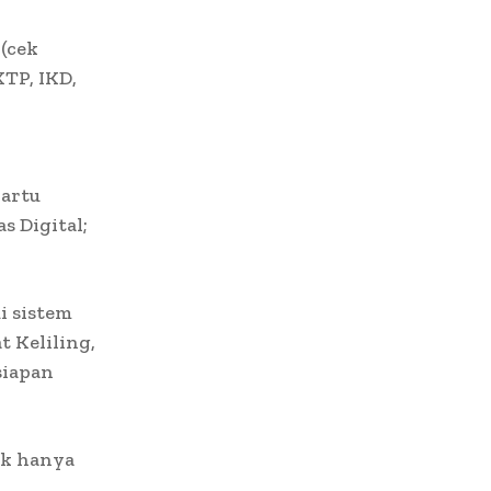
(cek
TP, IKD,
kartu
s Digital;
i sistem
 Keliling,
siapan
ak hanya