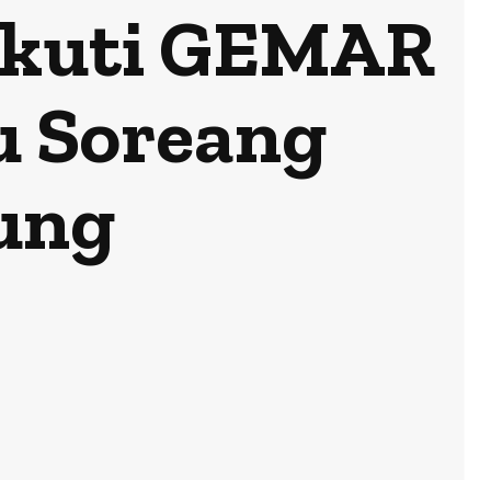
Ikuti GEMAR
hu Soreang
ung