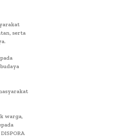
syarakat
tan, serta
ya.
 pada
i budaya
masyarakat
ik warga,
epada
a DISPORA