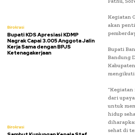
Fathu, Sor
Kegiatan 
akan penti
Birokrasi
pemberday
Bupati KDS Apresiasi KDMP
Nagrak Capai 3.005 Anggota Jalin
Kerja Sama dengan BPJS
Bupati Ba
Ketenagakerjaan
Bandung D
Kabupaten
mengikuti
“Kegiatan
dari upay
untuk memb
hidup seh
diharapka
Birokrasi
sehat di t
Sambut Kunjungan Kepala Staf