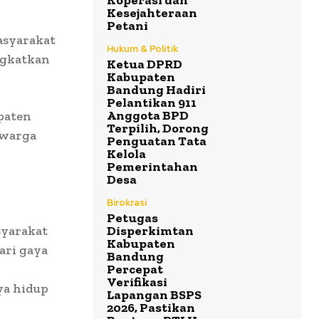
Koperasi dan
Kesejahteraan
Petani
asyarakat
Hukum & Politik
ngkatkan
Ketua DPRD
Kabupaten
Bandung Hadiri
Pelantikan 911
Anggota BPD
paten
Terpilih, Dorong
 warga
Penguatan Tata
Kelola
Pemerintahan
Desa
Birokrasi
Petugas
syarakat
Disperkimtan
Kabupaten
ari gaya
Bandung
Percepat
Verifikasi
a hidup
Lapangan BSPS
2026, Pastikan