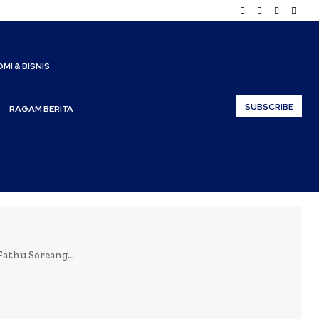
MI & BISNIS
SUBSCRIBE
RAGAM BERITA
athu Soreang...