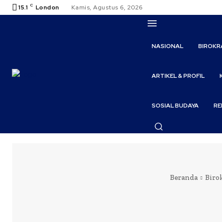
C
15.1
London
Kamis, Agustus 6, 2026
NASIONAL
BIROKR
ARTIKEL & PROFIL
SOSIAL BUDAYA
RE
Beranda
Biro