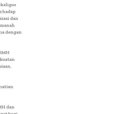
ekaligus
erhadap
siasi dan
 amanah
ana dengan
n BMH
ekuatan
iaan.
hatian
BMH dan
gat bagi