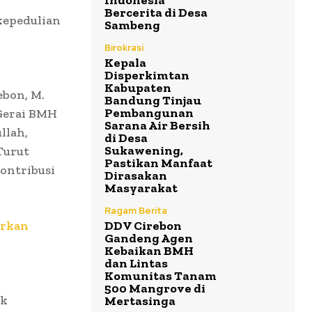
Indonesia
Bercerita di Desa
kepedulian
Sambeng
Birokrasi
Kepala
Disperkimtan
Kabupaten
ebon, M.
Bandung Tinjau
Pembangunan
Gerai BMH
Sarana Air Bersih
llah,
di Desa
Sukawening,
Turut
Pastikan Manfaat
ontribusi
Dirasakan
Masyarakat
Ragam Berita
irkan
DDV Cirebon
Gandeng Agen
Kebaikan BMH
dan Lintas
Komunitas Tanam
500 Mangrove di
uk
Mertasinga