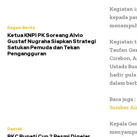
Kegiatan 
kepada par
menempuh 
Ragam Berita
Ketua KNPI PK Soreang Alvio
Gustaf Nugraha Siapkan Strategi
Kegiatan t
Satukan Pemuda dan Tekan
Taufan Ge
Pengangguran
Cirebon, A
Ustadz Bus
hadir pula
dalam ber
Baca juga :
Sumber Air
Kepala Ge
Daerah
menyampai
BKC Bupati Cup 2 Resmi Digelar,