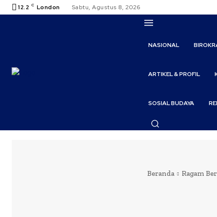
C
12.2
London
Sabtu, Agustus 8, 2026
NASIONAL
BIROKR
ARTIKEL & PROFIL
SOSIAL BUDAYA
RE
Beranda
Ragam Ber