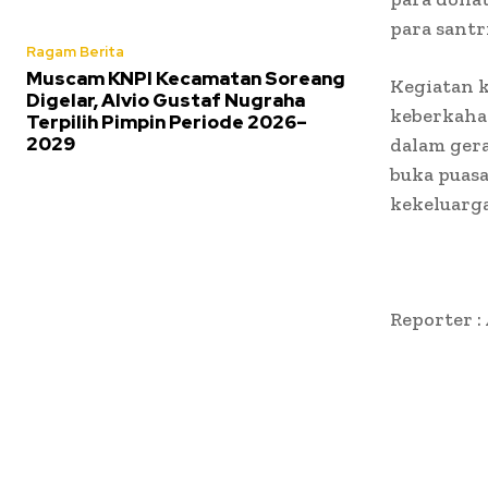
para santr
Ragam Berita
Muscam KNPI Kecamatan Soreang
Kegiatan 
Digelar, Alvio Gustaf Nugraha
keberkahan
Terpilih Pimpin Periode 2026–
2029
dalam ger
buka puas
kekeluarg
Reporter :