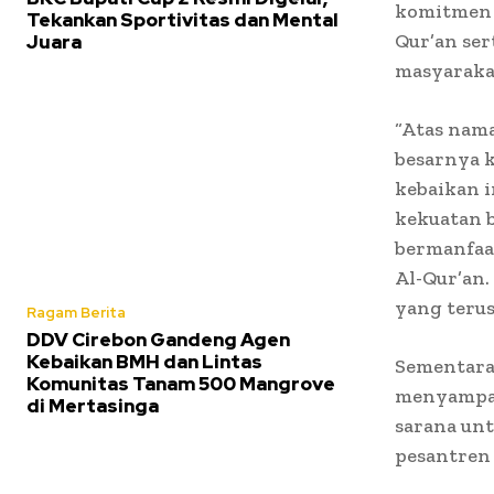
komitmen 
Tekankan Sportivitas dan Mental
Qur’an se
Juara
masyaraka
“Atas nam
besarnya k
kebaikan 
kekuatan 
bermanfaat
Al-Qur’an.
yang terus
Ragam Berita
DDV Cirebon Gandeng Agen
Kebaikan BMH dan Lintas
Sementara
Komunitas Tanam 500 Mangrove
menyampai
di Mertasinga
sarana un
pesantren