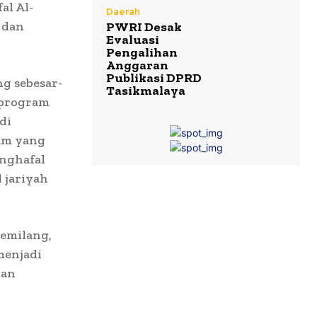
l Al-
Daerah
 dan
PWRI Desak
Evaluasi
Pengalihan
Anggaran
Publikasi DPRD
g sebesar-
Tasikmalaya
 program
di
am yang
enghafal
 jariyah
Gemilang,
menjadi
dan