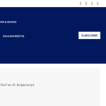
MI & BISNIS
SUBSCRIBE
RAGAM BERITA
-Qur’an di Argasunya