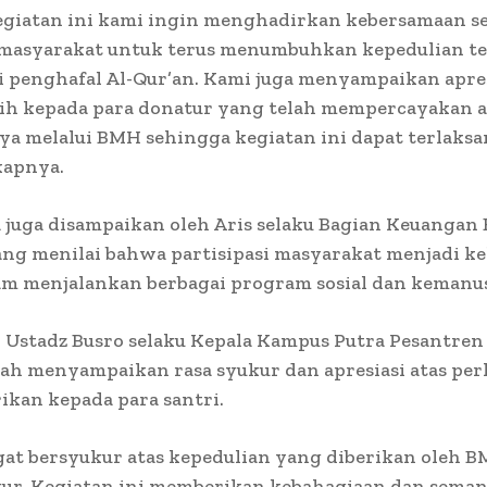
egiatan ini kami ingin menghadirkan kebersamaan s
masyarakat untuk terus menumbuhkan kepedulian t
i penghafal Al-Qur’an. Kami juga menyampaikan apre
sih kepada para donatur yang telah mempercayakan
ya melalui BMH sehingga kegiatan ini dapat terlaks
kapnya.
 juga disampaikan oleh Aris selaku Bagian Keuanga
ang menilai bahwa partisipasi masyarakat menjadi k
am menjalankan berbagai program sosial dan kemanus
in, Ustadz Busro selaku Kepala Kampus Putra Pesantren
ah menyampaikan rasa syukur dan apresiasi atas per
ikan kepada para santri.
gat bersyukur atas kepedulian yang diberikan oleh 
tur. Kegiatan ini memberikan kebahagiaan dan seman