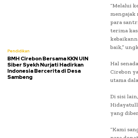
“Melalui k
mengajak 
para santr
terima ka
kebaikann
baik,” ung
Pendidikan
BMH Cirebon Bersama KKN UIN
Hal senada
Siber Syekh Nurjati Hadirkan
Indonesia Bercerita di Desa
Cirebon y
Sambeng
utama dal
Di sisi la
Hidayatull
yang diber
“Kami san
para dona