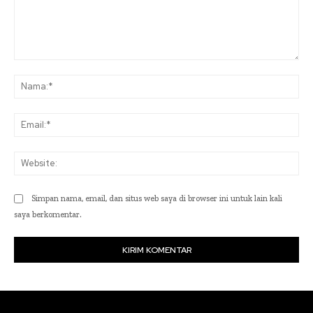
Komentar:
Na
Ema
Web
Simpan nama, email, dan situs web saya di browser ini untuk lain kali
saya berkomentar.