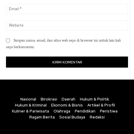
Ema
Web
Simpan nama, email, dan situs web saya di browser ini untuk lain kali
saya berkomentar.
Nasional
Birokrasi
Daerah
Hukum & Politik
Hukum & Kriminal
Ekonomi & Bisnis
Artikel & Profil
Kuliner & Pariwisata
Olahraga
Pendidikan
Peristiwa
Ragam Berita
Sosial Budaya
Redaksi