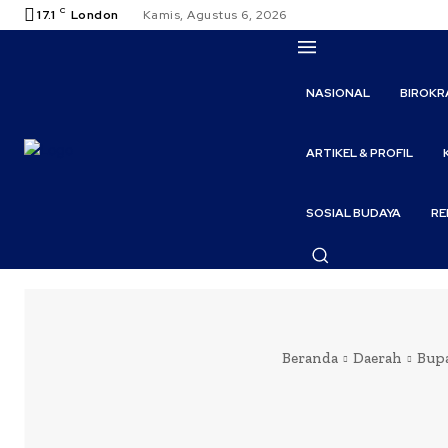
C
17.1
London
Kamis, Agustus 6, 2026
NASIONAL
BIROKR
ARTIKEL & PROFIL
SOSIAL BUDAYA
RE
Beranda
Daerah
Bupa