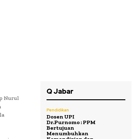
Q Jabar
p Nurul
h
Pendidikan
la
Dosen UPI
Dr.Purnomo : PPM
Bertujuan
Menumbuhkan