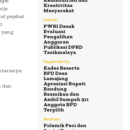
Kemandirian dan
agai
Kreativitas
rja
Masyarakat
al pejabat
Daerah
0
PWRI Desak
Evaluasi
u yang
Pengalihan
Anggaran
Publikasi DPRD
Tasikmalaya
Ragam Berita
Kades Beserta
antaranya:
BPD Desa
Lamajang
Apresiasi Bupati
i dan
Bandung
Resmikan dan
Ambil Sumpah 911
Anggota BPD
Terpilih
Birokrasi
Polemik Peci dan