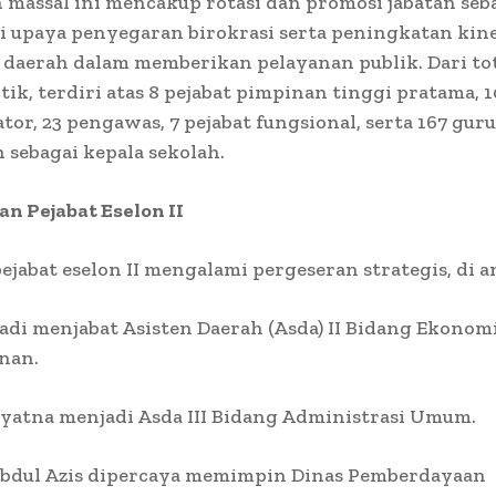
 massal ini mencakup rotasi dan promosi jabatan seb
i upaya penyegaran birokrasi serta peningkatan kine
daerah dalam memberikan pelayanan publik. Dari tot
tik, terdiri atas 8 pejabat pimpinan tinggi pratama, 1
tor, 23 pengawas, 7 pejabat fungsional, serta 167 gur
 sebagai kepala sekolah.
n Pejabat Eselon II
ejabat eselon II mengalami pergeseran strategis, di 
adi menjabat Asisten Daerah (Asda) II Bidang Ekonom
nan.
ryatna menjadi Asda III Bidang Administrasi Umum.
 Abdul Azis dipercaya memimpin Dinas Pemberdayaan