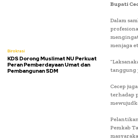
Bupati Ce
Dalam sam
profesiona
mengingatk
menjaga et
Birokrasi
KDS Dorong Muslimat NU Perkuat
“Laksanaka
Peran Pemberdayaan Umat dan
tanggung j
Pembangunan SDM
Cecep juga
terhadap 
mewujudka
Pelantika
Pemkab Ta
masyaraka