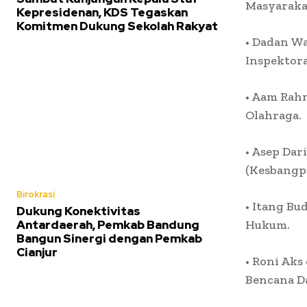
Masyaraka
Kepresidenan, KDS Tegaskan
Komitmen Dukung Sekolah Rakyat
• Dadan Wa
Inspektora
• Aam Rahm
Olahraga.
• Asep Da
(Kesbangpo
Birokrasi
• Itang Bu
Dukung Konektivitas
Antardaerah, Pemkab Bandung
Hukum.
Bangun Sinergi dengan Pemkab
Cianjur
• Roni Aks
Bencana Da