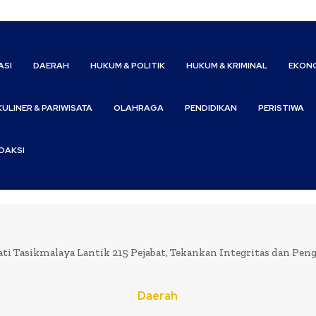
ASI
DAERAH
HUKUM & POLITIK
HUKUM & KRIMINAL
EKONO
KULINER & PARIWISATA
OLAHRAGA
PENDIDIKAN
PERISTIWA
DAKSI
ti Tasikmalaya Lantik 215 Pejabat, Tekankan Integritas dan Pen
Daerah