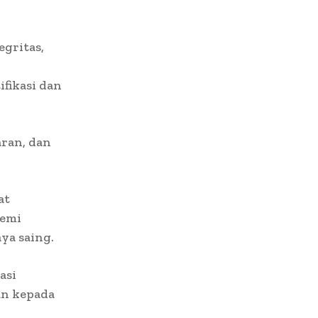
gritas,
fikasi dan
aran, dan
at
demi
ya saing.
asi
an kepada