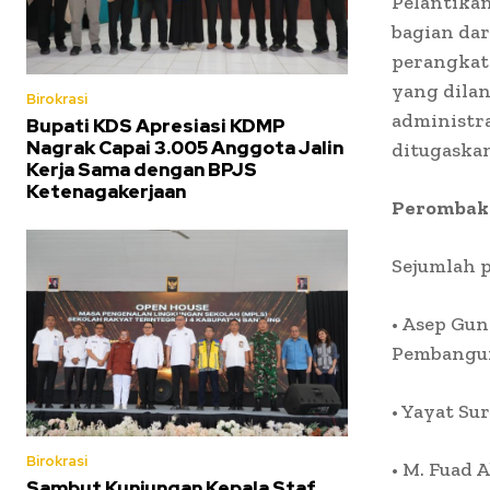
Pelantikan
bagian dar
perangkat 
yang dilan
Birokrasi
administra
Bupati KDS Apresiasi KDMP
Nagrak Capai 3.005 Anggota Jalin
ditugaskan
Kerja Sama dengan BPJS
Ketenagakerjaan
Perombaka
Sejumlah p
• Asep Gun
Pembangu
• Yayat Su
Birokrasi
• M. Fuad
Sambut Kunjungan Kepala Staf