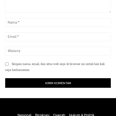
Komentar:
Na
Ema
Web
Simpan nama, email, dan situs web saya di browser ini untuk lain kali
saya berkomentar.
Nasional
Birokrasi
Daerah
Hukum & Politik