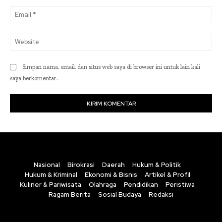
Ema
Web
Simpan nama, email, dan situs web saya di browser ini untuk lain kali
saya berkomentar.
Nasional
Birokrasi
Daerah
Hukum & Politik
Hukum & Kriminal
Ekonomi & Bisnis
Artikel & Profil
Kuliner & Pariwisata
Olahraga
Pendidikan
Peristiwa
Ragam Berita
Sosial Budaya
Redaksi