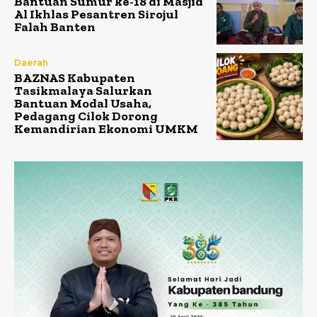
Bantuan Sumur ke-18 di Masjid
Al Ikhlas Pesantren Sirojul
Falah Banten
Daerah
BAZNAS Kabupaten
Tasikmalaya Salurkan
Bantuan Modal Usaha,
Pedagang Cilok Dorong
Kemandirian Ekonomi UMKM