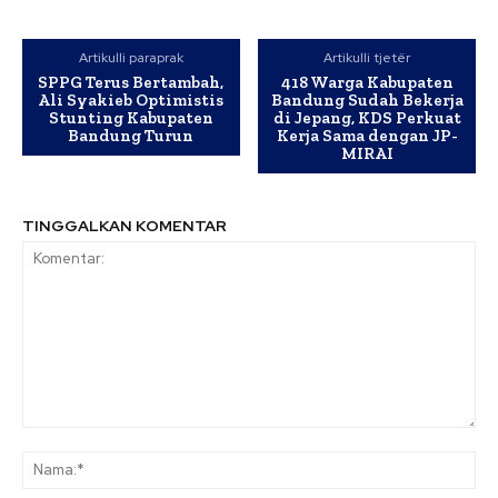
Artikulli paraprak
Artikulli tjetër
SPPG Terus Bertambah,
418 Warga Kabupaten
Ali Syakieb Optimistis
Bandung Sudah Bekerja
Stunting Kabupaten
di Jepang, KDS Perkuat
Bandung Turun
Kerja Sama dengan JP-
MIRAI
TINGGALKAN KOMENTAR
Komentar:
Na