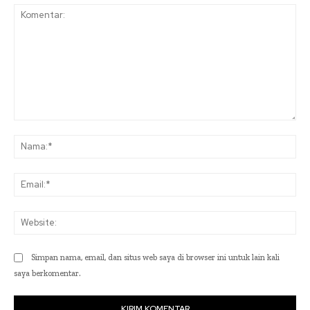
Komentar:
Na
Ema
Web
Simpan nama, email, dan situs web saya di browser ini untuk lain kali
saya berkomentar.