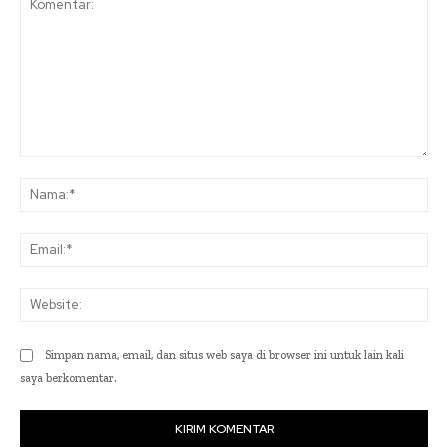
Komentar:
Na
Ema
Web
Simpan nama, email, dan situs web saya di browser ini untuk lain kali
saya berkomentar.