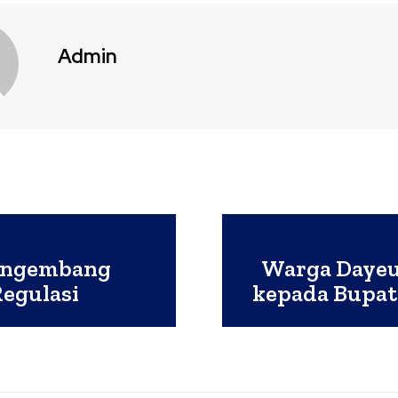
Admin
engembang
Warga Dayeu
egulasi
kepada Bupat