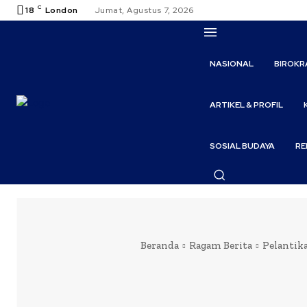
C
18
London
Jumat, Agustus 7, 2026
NASIONAL
BIROKR
ARTIKEL & PROFIL
SOSIAL BUDAYA
RE
Beranda
Ragam Berita
Pelantik