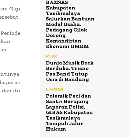
BAZNAS
Kabupaten
tan Gigi
Tasikmalaya
ersebut.
Salurkan Bantuan
Modal Usaha,
Pedagang Cilok
 Periode
Dorong
Kemandirian
akan
Ekonomi UMKM
dan
Music
Dunia Musik Rock
Berduka, Trisno
Pas Band Tutup
tentunya
Usia di Bandung
abupaten
Birokrasi
 dan itu
Polemik Peci dan
Santri Berujung
Laporan Polisi,
GIBAS Kabupaten
Tasikmalaya
Tempuh Jalur
Hukum