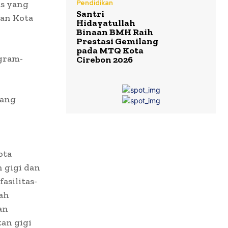
as yang
Pendidikan
Santri
tan Kota
Hidayatullah
Binaan BMH Raih
Prestasi Gemilang
pada MTQ Kota
ogram-
Cirebon 2026
rang
ota
 gigi dan
asilitas-
dah
an
an gigi