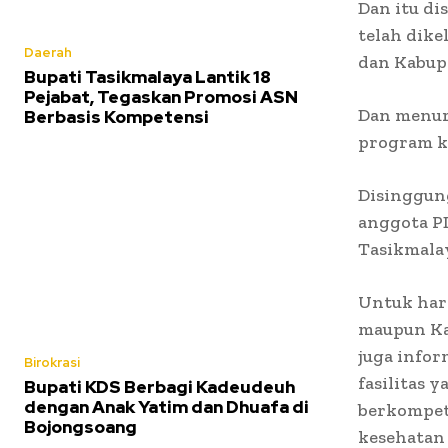
Dan itu d
telah dike
Daerah
dan Kabup
Bupati Tasikmalaya Lantik 18
Pejabat, Tegaskan Promosi ASN
Dan menuru
Berbasis Kompetensi
program k
Disinggun
anggota PD
Tasikmala
Untuk har
maupun Ka
juga infor
Birokrasi
fasilitas 
Bupati KDS Berbagi Kadeudeuh
dengan Anak Yatim dan Dhuafa di
berkompet
Bojongsoang
kesehatan 