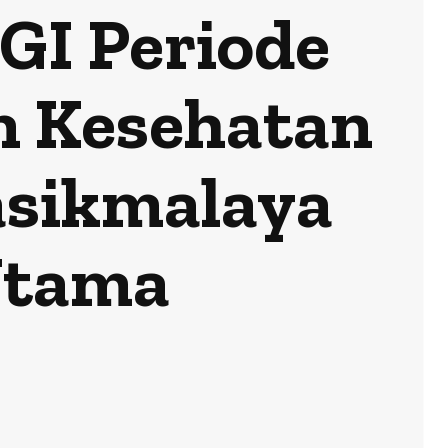
GI Periode
n Kesehatan
asikmalaya
Utama