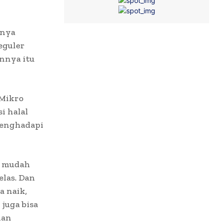
tnya
eguler
nnya itu
 Mikro
i halal
 menghadapi
k mudah
las. Dan
a naik,
juga bisa
ian