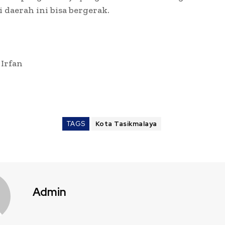
 daerah ini bisa bergerak.
 Irfan
TAGS
Kota Tasikmalaya
Admin