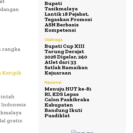
at
Bupati
Tasikmalaya
ndangan
Lantik 18 Pejabat,
Tegaskan Promosi
ASN Berbasis
Kompetensi
Olahraga
Bupati Cup XIII
m rangka
Tarung Derajat
2026 Digelar, 240
Atlet dari 33
Satlak Ramaikan
 Keripik
Kejuaraan
Nasional
Menuju HUT ke-81
RI, KDS Lepas
rintah
Calon Paskibraka
 Indonesia
Kabupaten
Bandung Ikuti
sikmalaya
Pusdiklat
al gratis