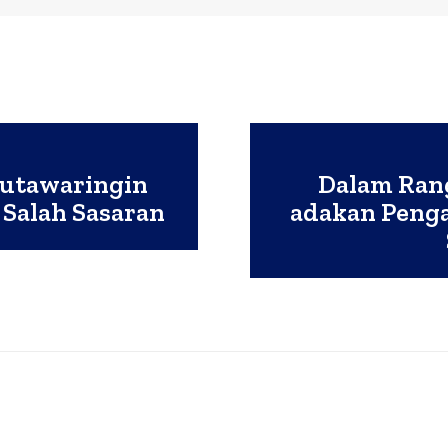
Kutawaringin
Dalam Ran
 Salah Sasaran
adakan Peng