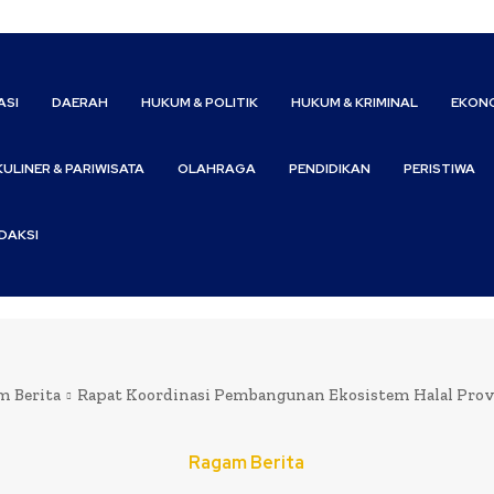
ASI
DAERAH
HUKUM & POLITIK
HUKUM & KRIMINAL
EKONO
KULINER & PARIWISATA
OLAHRAGA
PENDIDIKAN
PERISTIWA
DAKSI
m Berita
Rapat Koordinasi Pembangunan Ekosistem Halal Prov
Ragam Berita