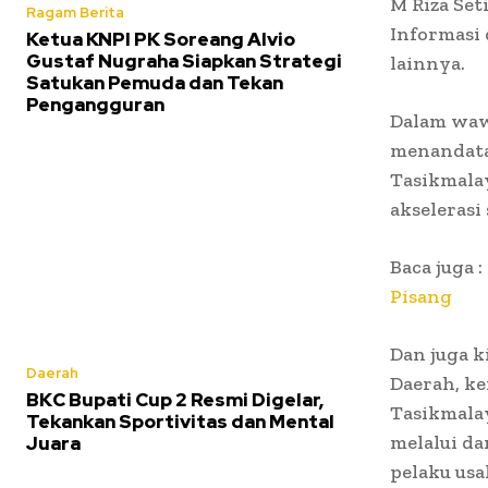
M Riza Set
Ragam Berita
Informasi
Ketua KNPI PK Soreang Alvio
Gustaf Nugraha Siapkan Strategi
lainnya.
Satukan Pemuda dan Tekan
Pengangguran
Dalam waw
menandata
Tasikmala
akselerasi 
Baca juga 
Pisang
Dan juga k
Daerah
Daerah, k
BKC Bupati Cup 2 Resmi Digelar,
Tasikmalay
Tekankan Sportivitas dan Mental
melalui da
Juara
pelaku usa