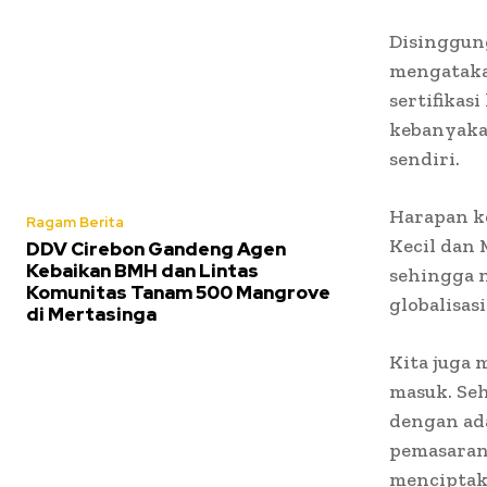
Disinggun
mengatakan
sertifikas
kebanyaka
sendiri.
Harapan k
Ragam Berita
Kecil dan 
DDV Cirebon Gandeng Agen
Kebaikan BMH dan Lintas
sehingga n
Komunitas Tanam 500 Mangrove
globalisasi
di Mertasinga
Kita juga 
masuk. Seh
dengan ada
pemasaran
menciptak