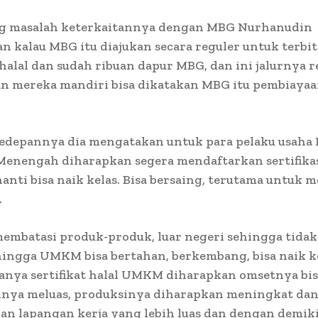
g masalah keterkaitannya dengan MBG Nurhanudin
 kalau MBG itu diajukan secara reguler untuk terbi
i halal dan sudah ribuan dapur MBG, dan ini jalurnya r
n mereka mandiri bisa dikatakan MBG itu pembiayaa
edepannya dia mengatakan untuk para pelaku usaha
Menengah diharapkan segera mendaftarkan sertifikas
anti bisa naik kelas. Bisa bersaing, terutama untuk
.
membatasi produk-produk, luar negeri sehingga tida
ingga UMKM bisa bertahan, berkembang, bisa naik ke
nya sertifikat halal UMKM diharapkan omsetnya bis
nya meluas, produksinya diharapkan meningkat dan 
an lapangan kerja yang lebih luas dan dengan demik