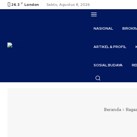
C
26.3
London
Sabtu, Agustus 8, 2026
NASIONAL
BIROKR
ARTIKEL & PROFIL
SOSIAL BUDAYA
RE
Beranda
Raga