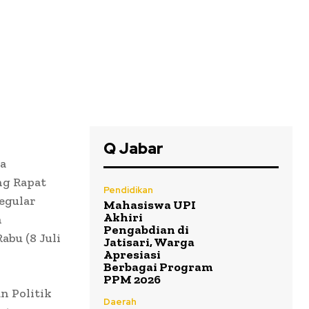
Q Jabar
da
ng Rapat
Pendidikan
egular
Mahasiswa UPI
Akhiri
n
Pengabdian di
bu (8 Juli
Jatisari, Warga
Apresiasi
Berbagai Program
PPM 2026
n Politik
Daerah