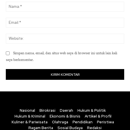
Na
Ema
Web
Simpan nama, email, dan situs web saya di browser ini untuk lain kali
saya berkomentar.
Nasional
Birokrasi
Daerah
Hukum & Politik
Hukum & Kriminal
Ekonomi & Bisnis
Artikel & Profil
Kuliner & Pariwisata
Olahraga
Pendidikan
Peristiwa
Ragam Berita
Sosial Budaya
Redaksi