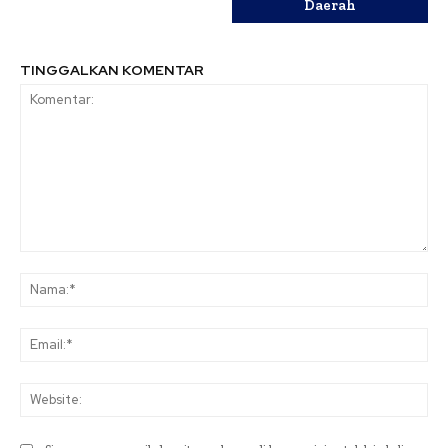
Daerah
TINGGALKAN KOMENTAR
Komentar:
Na
Ema
Web