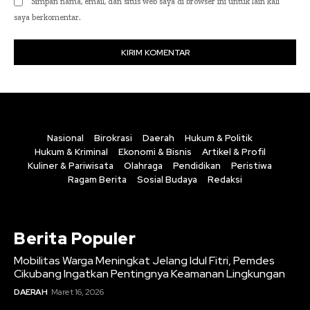
Simpan nama, email, dan situs web saya di browser ini untuk lain kali
saya berkomentar.
Nasional
Birokrasi
Daerah
Hukum & Politik
Hukum & Kriminal
Ekonomi & Bisnis
Artikel & Profil
Kuliner & Pariwisata
Olahraga
Pendidikan
Peristiwa
Ragam Berita
Sosial Budaya
Redaksi
Berita Populer
Mobilitas Warga Meningkat Jelang Idul Fitri, Pemdes
Cikubang Ingatkan Pentingnya Keamanan Lingkungan
DAERAH
Maret 16, 2026