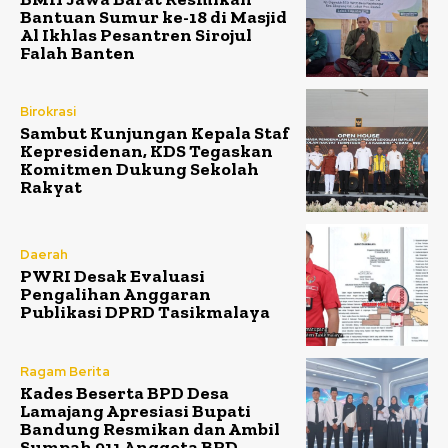
Bantuan Sumur ke-18 di Masjid
Al Ikhlas Pesantren Sirojul
Falah Banten
Birokrasi
Sambut Kunjungan Kepala Staf
Kepresidenan, KDS Tegaskan
Komitmen Dukung Sekolah
Rakyat
Daerah
PWRI Desak Evaluasi
Pengalihan Anggaran
Publikasi DPRD Tasikmalaya
Ragam Berita
Kades Beserta BPD Desa
Lamajang Apresiasi Bupati
Bandung Resmikan dan Ambil
Sumpah 911 Anggota BPD